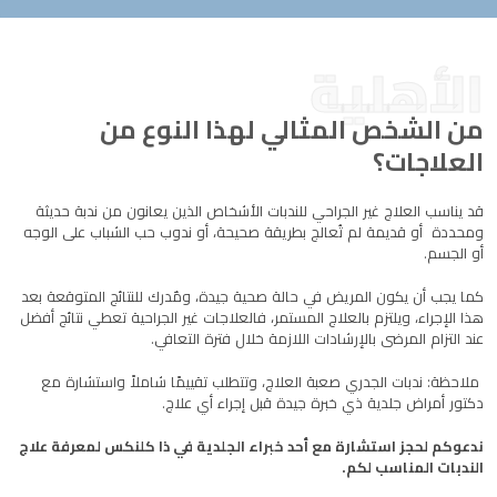
الأهلية
من الشخص المثالي لهذا النوع من
العلاجات؟
قد يناسب العلاج غير الجراحي للندبات الأشخاص الذين يعانون من ندبة حديثة
ومحددة أو قديمة لم تُعالج بطريقة صحيحة، أو ندوب حب الشباب على الوجه
أو الجسم.
كما يجب أن يكون المريض في حالة صحية جيدة، ومٌدرك للنتائج المتوقعة بعد
هذا الإجراء، ويلتزم بالعلاج المستمر، فالعلاجات غير الجراحية تعطي نتائج أفضل
عند التزام المرضى بالإرشادات اللازمة خلال فترة التعافي.
ملاحظة
: ندبات الجدري
صعبة العلاج، وتتطلب تقييمًا شاملاً واستشارة مع
دكتور أمراض جلدية ذي خبرة جيدة قبل إجراء أي علاج.
ندعوكم لحجز استشارة مع أحد خبراء الجلدية في ذا كلنكس لمعرفة علاج
الندبات المناسب لكم.