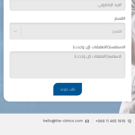
القسم
القسم
الاستفسار/التعليقات (إن وجدت)
طلب موعد
hello@the-clinics.com
+966 11 465 1919