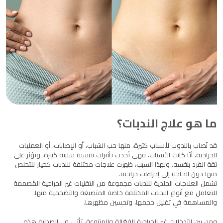
ما هو علاج الندبات؟
قد نُصاب بالندوب لأسباب كثيرة، منها حب الشباب، أو الإصابات، أو العمليات
الجراحية، أيًا كانت الأسباب، فهي تُحدث تأثيرات نفسية سلبية كبيرة، وتؤثر على
ثقة الفرد بنفسه. ولهذا السبب، ظهرت علاجات مختلفة للندبات كخيار للتخلص
منها دون الحاجة إلى إجراءات جراحية.
تشمل العلاجات الجلدية للندبات مجموعة من التقنيات غير الجراحية المُصممة
للتعامل مع أنواع الندبات المختلفة خاصة المتصبغة والتضخمية منها،
والمساهمة في تقليل حجمها، وتحسين مظهرها.
ومن بين التدخلات غير الجراحية الفعّالة والمتنوعة، تأتي في الصدارة هذه