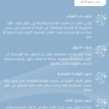
عرض جميع الأطباء
ندوب حب الشباب
تؤدي حالات حب الشباب الشديدة والمزمنة إلى تكوّن ندوب غائرة
(ضمورية) أو تضخمية (مرتفعة) على الوجه أو الجسم، وعلى حسب
درجة شدتها نستخدم تقنيات العلاج المناسبة كالوخز بالإبر الدقيقة أو
الليزر.
ندوب الحروق
تُعرف أيضًا بالندبات المتقلصة، وتنتج عن الحروق، كما أنها يمكن أن
تكون تضخمية أو ضمورية، وعادةً ما تتطلب حلول علاجية مخصصة
لتحسين مظهرها بشكل ملحوظ.
ندوب الولادة القيصرية
لتقليل الندوب الناتجة عن عمليات الولادة القيصرية، ننصح بإجراء عدة
جلسات باستخدام تقنية إعادة تسطيح الجلد بالليزر للحصول على نتائج
فعالة.
ندوب جدري الماء
عادة ما تكون ندوب جدري الماء غائرة في الحالات الشديدة، ولكن