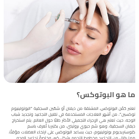
ما هو البوتوكس؟
تعتبر حُقَن البوتوكس، المشتقة من ذيفان أو سُمّين السجقية “البوتولينيوم
توكسين”، من أشهر العلاجات المستخدمة في تقليل التجاعيد وتجديد شباب
الوجه، حيث تعتبر هي الإجراء التجميلي الأكثر طلبًا حول العالم. يتم استخراج
ذيفان السجقية، وهو سُم حيوي بروتيني، من بكتيريا تُعرف باسم
كلوستريديوم بوتولينيوم، حيث يساعد البوتوكس على ارتخاء العضلات مؤقتًا،
مما يقلل من التجاعيد وخطوط التجهم بشكل كبير، وخاصةً تجاعيد الوجه