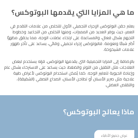
ما هي المزايا التي يقدمها البوتوكس؟
يعتبر حقن البوتوكس الإجراء التجميلي الأول للتخلص من علامات التقدم في
العمر، حيث يوفر العديد من المميزات، ومنها التخلص من التجاعيد وخطوط
التجهم بشكل فعال، والمساعدة على ارتخاء عضلات الوجه، مما يحقق مظهرًا
أكثر شبابًا ونعومة. فالبوتوكس إجراء تجميلي وقائي، يساعد على تأخر ظهور
علامات الشيخوخة.
بالإضافة إلى المزايا التجميلية التي يقدمها البوتوكس، فإنه يستخدم لبعض
العلاجات مثل التقليل من التوتر والضغط، حيث يساعد على الاسترخاء بشكل عام
وإعادة الحيوية لتعابير الوجه. كما يُمكن استخدام البوتوكس لأغراض طبية
علاجية مثل صرير الأسنان أو تطاحن الأسنان، الصداع النصفي (الشقيقة)،
والتقلص العضلي.
ماذا يعالج البوتوكس؟
عرض جميع الأطباء