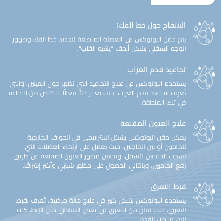
الانتفاخ حول خط الفك:
يتم حقن البوتوكس في العضلة الماضغة لتحديد خط الفك وظهور
الوجه السفلي بشكل أنحف "يشبه القلب".
تجاعيد قدم الغراب
يستخدم البوتوكس في علاج التجاعيد التي تظهر حول العينين، والتي
تُعرف بتجاعيد قدم الغراب، حيث يعتبر حلاً فعالًا للتخلص من التجاعيد
في تلك المنطقة.
علاج العيون المقنعة
يمكن حقن البوتوكس بشكل استراتيجي في الحواف الخارجية
للحاجبين أو بين الحاجبين، حيث يعمل على ارتخاء العضلات التي
تسحب الحاجبين لأسفل، ويحسن مظهر العيون المقنعة عن طريق
رفع الحاجبين، وبالتالي الحصول على مظهر شبابي وأكثر إشراقًا.
فرط التعرق
يستخدم البوتوكس بشكل كبير في علاج حالة مرضية، تُعرف بفرط
التعرق، حيث يقلل من التعرق في بعض المناطق مثل الإبط، كف
اليد، وباطن القدم.