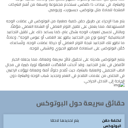
والبشرة. في عيادات ذا كلنكس، نستخدم مجموعة واسعة من أهم الشركات
المنتجة للمادة مثل بوتوكس، ديسبورت، وزيومين.
يتم هذا الإجراء عن طريق حقن كمية صغيرة من البوتوكس في عضلات الوجه
المستهدفة، مما يعمل على تقليل التوتر العضلي أو النشاط العضلي مؤقتًا،
وبالتالي تحسين تعبيرات الوجه بشكل عام، كما يساعد ذلك على تقليل التجاعيد
الديناميكية “وهو نوع من التجاعيد يظهر عند الغضب أو عبوس الوجه”، وعادةً
ما تظهر تلك التجاعيد نتيجة التوتر العضلي أو حركة عضلات الوجه. وتُساعدك
حُقَن البوتوكس على استعادة المظهر الحيوي والشبابي للوجه.
يتميز البوتوكس بقدرته على تحقيق نتائج سريعة وفعالة، مما يجعله الخيار
الأفضل في علاج التجاعيد. وقد أحدثت المُعَدَّلات العَصبيَّة ثورة كبيرة في مجال
الطب التجميلي والعناية بالبشرة، حيث تُقدم حلولًا
آمنة وفعالة لهؤلاء الراغبين
في التخلص من علامات التقدم في العمر وتجديد شباب الوجه والبشرة دون
الحاجة إلى التدخل الجراحي.
حقائق سريعة حول البوتوكس
تكلفة حقن
يتم تحديدها لاحقا
البوتوكس