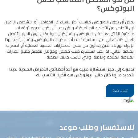
البوتوكس؟
يمكن أن يكون البوتوكس مناسب أكثر للنساء غير الحوامل، أو الأشخاص الراغبين
في التخلص من التجاعيد الديناميكية، ولكن يجب أن يكون لديهم توقعات
منطقية للنتائج بعد حقن البوتوكس. وقد يكون البوتوكس ليس الخيار الأفضل
لك إن كنت تعاني من حساسية تجاه أحد مكونات البوتوكس، وقد لا يُنصح بهذا
الإجراء لهؤلاء الذين يعانون من بعض الاضطرابات العصبية العضلية أو اضطراب
المناعة الذاتي، لذا يجب استشارة طبيب مختص ومؤهل لتقديم جميع الخيارات
العلاجية المتاحة والآمنة، والتي تناسب حالتك الصحية.
ندعوك إلى حجز استشارة طبية مع أحد أخصائيي الأمراض الجلدية لدينا
لتحديد ما إذا كان حقن البوتوكس هو الخيار الأنسب لك.
تحدث معنا
للاستفسار وطلب موعد
يرجى ملء النموذج، وسيتواصل معك أحد ممثلي خدمة العملاء خلال ساعات