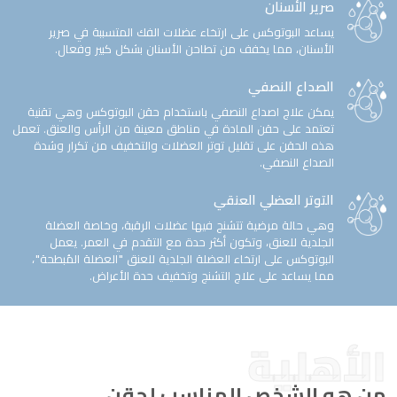
صرير الأسنان
يساعد البوتوكس على ارتخاء عضلات الفك المتسببة في صرير
الأسنان، مما يخفف من تطاحن الأسنان بشكل كبير وفعال.
الصداع النصفي
يمكن علاج اصداع النصفي باستخدام حقن البوتوكس وهي تقنية
تعتمد على حقن المادة في مناطق معينة من الرأس والعنق. تعمل
هذه الحقن على تقليل توتر العضلات والتخفيف من تكرار وشدة
الصداع النصفي.
التوتر العضلي العنقي
وهي حالة مرضية تتشنج فيها عضلات الرقبة، وخاصة العضلة
الجلدية للعنق، وتكون أكثر حدة مع التقدم في العمر. يعمل
البوتوكس على ارتخاء العضلة الجلدية للعنق "العضلة المُبطحة"،
مما يساعد على علاج التشنج وتخفيف حدة الأعراض.
الأهلية
من هو الشخص المناسب لحقن