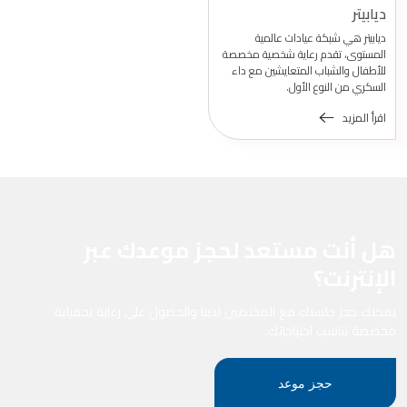
ديابيتر
ديابيتر هي شبكة عيادات عالمية
المستوى، تقدم رعاية شخصية مخصصة
للأطفال والشباب المتعايشين مع داء
السكري من النوع الأول.
اقرأ المزيد
هل أنت مستعد لحجز موعدك عبر
الإنترنت؟
يمكنك حجز جلستك مع المختصين لدينا والحصول على رعاية تجميلية
مخصصة تناسب احتياجاتك.
حجز موعد