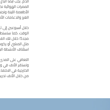
الدم. يجب أيضًا اتب
الممرات الهوائية نظي
الأطعمة اللينة وتج
الغرز والدعامات الأ
خلال أسبوعين إلى ثلا
الوقت، كما ستستطيع
مجددًا خلال تلك الف
مثل المشي أو ركوب 
استئناف الأنشطة الب
التعافي على المدى ا
وتستقر الأنف في وض
الخارجية في الاختف
من خلال الأنف تدريجي