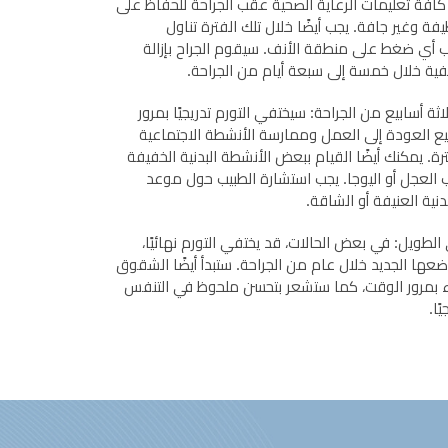
اع كافة تعليمات الرعاية الصحية عقب الجراحة للحفاظ على
فة وغير جافة. يجب أيضًا خلال تلك الفترة تناول
نب أي ضغط على منطقة الأنف. سيقوم الجراح بإزالة
نفية خلال خمسة إلى سبعة أيام من الجراحة.
ثة أسابيع من الجراحة: سيختفي التورم تدريجيًا بمرور
 العودة إلى العمل وممارسة الأنشطة الاجتماعية
ترة. يمكنك أيضًا القيام ببعض الأنشطة البدنية الخفيفة
العجل أو اليوجا. يجب استشارة الطبيب حول موعد
دنية العنيفة أو الشاقة.
لطويل: في بعض الحالات، قد يختفي التورم نهائيًا،
عها الجديد خلال عام من الجراحة. ستبدأ أيضًا الشقوق
اء بمرور الوقت، كما ستشعر بتحسن ملحوظ في التنفس
ًا.