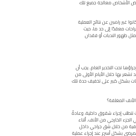
عض الأشخاص معالجة جميع تلك
نوا غير راضين عن نتائج العملية
احات معقدًا إلى حد ما، حيث
ثل ظهور الندبات أو فقدان
جراؤها تحت التخدير العام. يجب أن
تشعر بها خلال الأيام الأولى من
سكنات بشكل كبير على تخفيف حدة تلك
الأنف المغلفة؟
ث تتطلب إجراء شقوق داخلية، وعادةً
الجزء الخارجي من الأنف. أثناء
أنفية من خلال شق جراحي داخل
المرضى بشكل أسرع عند إجراء عملية