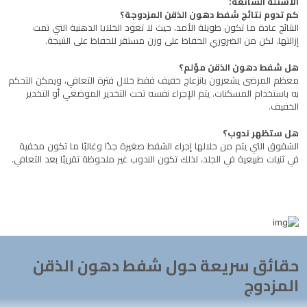
الأسئلة الشائعة:
كم تدوم نتائج شفط دهون الذقن المزدوجة؟
النتائج عادة ما تكون طويلة الأمد، حيث لا تعود الخلايا الدهنية التي تمت
إزالتها. لكن من الضروري الحفاظ على وزن مستقر للحفاظ على النتيجة.
هل شفط دهون الذقن مؤلم؟
معظم المرضى يشعرون بانزعاج خفيف فقط خلال فترة التعافي، ويمكن التحكم
به باستخدام المسكنات. يتم الإجراء نفسه تحت التخدير الموضعي أو التخدير
الخفيف.
هل ستظهر ندوب؟
الشقوق التي يتم من خلالها إجراء الشفط صغيرة جدًا وغالبًا ما تكون مخفية
في ثنيات طبيعية في الجلد، لذلك تكون الندوب غير ملحوظة تقريبًا بعد التعافي.
حقائق سريعة حول شفط دهون الذقن
المزدوج