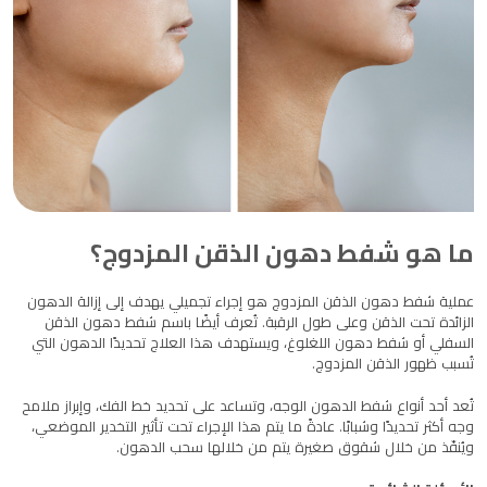
ما هو شفط دهون الذقن المزدوج؟
عملية شفط دهون الذقن المزدوج هو إجراء تجميلي يهدف إلى إزالة الدهون
الزائدة تحت الذقن وعلى طول الرقبة. تُعرف أيضًا باسم شفط دهون الذقن
السفلي أو شفط دهون اللغلوغ، ويستهدف هذا العلاج تحديدًا الدهون التي
تُسبب ظهور الذقن المزدوج.
تُعد أحد أنواع شفط الدهون الوجه، وتساعد على تحديد خط الفك، وإبراز ملامح
وجه أكثر تحديدًا وشبابًا. عادةً ما يتم هذا الإجراء تحت تأثير التخدير الموضعي،
ويُنفّذ من خلال شقوق صغيرة يتم من خلالها سحب الدهون.