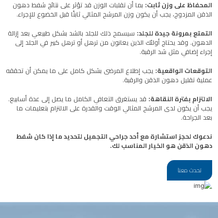
المحفاظ على وزن ثابت:
بما أن تقلبات الوزن قد تؤثر على نتائج شفط دهون
الذقن المزدوج، يجب أن يكون وزن المرشح المثالي ثابتًا قبل الخضوع للإجراء.
التمتع بمرونة جيدة للجلد:
سيسمح ذلك للجلد بالشد بشكل طبيعي بعد إزالة
الدهون. وقد يحتاج أولئك الذين يعانون من ترهل أو ترهل كبير في الجلد إلى
إجراء إضافي مثل شد الرقبة.
التوقعات الواقعية:
يجب إطلاع المرضى بشكل كامل على ما يمكن أن تحققه
عملية تقليل دهون الذقن والرقبة.
الالتزام بفترة النقاهة:
قد يستغرق التعافي الكامل ما يصل إلى عدة أسابيع.
يجب أن يكون لدى المرشح المثالي الوقت والقدرة على الالتزام بتعليمات ما
بعد الجراحة.
ندعوك لحجز استشارة مع أحد جراحي التجميل لتحديد ما إذا كان شفط
دهون الذقن هو الخيار المناسب لك.
تحدث معنا