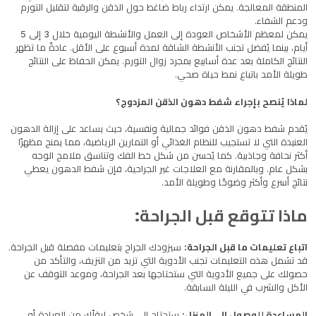
المنطقة المعالجة. يمكن ارتداء رباط ضاغط حول الذقن والرقبة لتقليل التورم
ودعم الشفاء.
يمكن لمعظم الأشخاص العودة إلى العمل والأنشطة اليومية خلال 3 إلى 5
أيام، بينما يُفضل تجنب الأنشطة الشاقة لمدة أسبوع على الأقل. عادةً ما تظهر
النتائج الكاملة بعد عدة أسابيع بمجرد زوال التورم. يمكن الحفاظ على النتائج
طويلة الأمد باتباع نمط حياة صحي.
لماذا يُنصح بإجراء شفط دهون الذقن المزدوج؟
يُقدم شفط دهون الذقن فوائد جمالية ونفسية، حيث يساعد على إزالة الدهون
العنيدة التي لا تستجيب للنظام الغذائي أو التمارين الرياضية، مما يمنح مظهرًا
أكثر نحافة وجاذبية. كما يُحسن من شكل خط الفك وتناسق ملامح الوجه
بشكل عام. وبالمقارنة مع العلاجات غير الجراحية، فإن شفط الدهون يعطي
نتائج أسرع وأكثر وضوحًا وطويلة الأمد.
ماذا تتوقع قبل الجراحة:
اتباع تعليمات ما قبل الجراحة:
سيزودك الجراح بتعليمات مفصلة قبل الجراحة.
قد تشمل هذه التعليمات تجنب الأدوية التي تزيد من النزيف، والتأكد من
حصولك على جميع الأدوية التي ستحتاجها بعد الجراحة، وموعد التوقف عن
الأكل والشرب في الليلة السابقة.
المساعدة للوصول إلى المنزل:
ستحتاج إلى شخص ليقلّك من العيادة أو