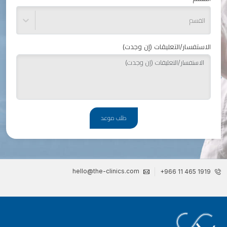
القسم
الاستفسار/التعليقات (إن وجدت)
طلب موعد
hello@the-clinics.com
+966 11 465 1919