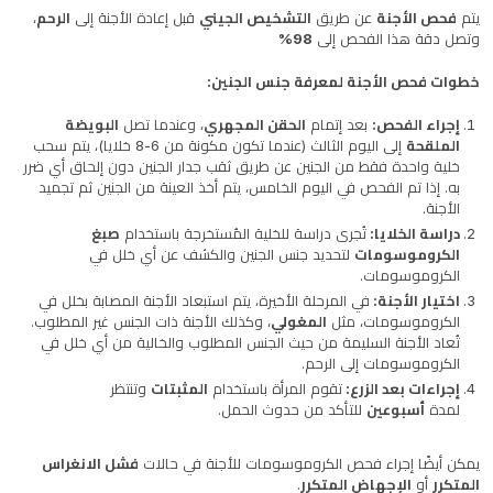
يتم
فحص الأجنة
عن طريق
التشخيص الجيني
قبل إعادة الأجنة إلى
الرحم
،
وتصل دقة هذا الفحص إلى
98%
خطوات فحص الأجنة لمعرفة جنس الجنين:
إجراء الفحص:
بعد إتمام
الحقن المجهري
، وعندما تصل
البويضة
الملقحة
إلى اليوم الثالث (عندما تكون مكونة من 6-8 خلايا)، يتم سحب
خلية واحدة فقط من الجنين عن طريق ثقب جدار الجنين دون إلحاق أي ضرر
به. إذا تم الفحص في اليوم الخامس، يتم أخذ العينة من الجنين ثم تجميد
الأجنة.
دراسة الخلايا:
تُجرى دراسة للخلية المُستخرجة باستخدام
صبغ
الكروموسومات
لتحديد جنس الجنين والكشف عن أي خلل في
الكروموسومات.
اختيار الأجنة:
في المرحلة الأخيرة، يتم استبعاد الأجنة المصابة بخلل في
الكروموسومات، مثل
المغولي
، وكذلك الأجنة ذات الجنس غير المطلوب.
تُعاد الأجنة السليمة من حيث الجنس المطلوب والخالية من أي خلل في
الكروموسومات إلى الرحم.
إجراءات بعد الزرع:
تقوم المرأة باستخدام
المثبتات
وتنتظر
لمدة
أسبوعين
للتأكد من حدوث الحمل.
يمكن أيضًا إجراء فحص الكروموسومات للأجنة في حالات
فشل الانغراس
المتكرر
أو
الإجهاض المتكرر
.