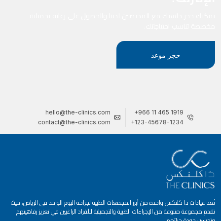
يمكنك حجز جلستك مع المختصين لدينا والحصول على رعاية تجميلية
مخصصة تناسب احتياجاتك.
حجز موعد
hello@the-clinics.com
+966 11 465 1919
contact@the-clinics.com
+123-45678-1234
تُعد عيادات ذا كلنكس واحدة من أبرز المجمعات الطبية لجراحة اليوم الواحد في الرياض، حيث
تقدم مجموعة متنوعة من الإجراءات الطبية والتجميلية للأفراد الراغبين في تعزيز رفاهيتهم
وتحسين جودة حياتهم.