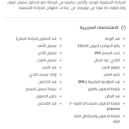
الجراحة التجميلية للوجه، وأكمل دراسته في الزمالة مع الدكتور ستيفن ليفين
والدكتورة دارا ليوتا في نيويورك في عيادات مانهاتن للجراحة التجميلية.
الاهتمامات السريرية
شد الوجه
شد الجفون (جراحة الجفن)
رفع الحواجب (عيون القطة)
تجميل الأنف
نحت الجسم 360
تجميل الأذن
التثدي عند الرجال
تجميل الصدر
تصغير الصدر
شد الصدر
تكبير الصدر
إزالة غرسات الثدي
شد المؤخرة البرازيلية (BBL)
شد الذراعين
شفط الدهون بالفيزر
جراحة تجميل الجسم
شد البطن
حقن الدهون
شفط الدهون باستخدام تقنية J-
شد الفخذين
plasma
شفط الدهون واستئصال الجلد
الزائد