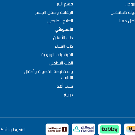
عروض
قسم الليزر
ونة ذاكلنكس
الرشاقة وصقل الجسم
اصل معنا
العلاج الطبيعي
الأستوباثي
طب الأسنان
طب النساء
الفيتامينات الوريدية
الطب التكاملي
وحدة نبضة للخصوبة وأطفال
الأنابيب
ستب أهد
ديابيتر
الشروط والأحكا