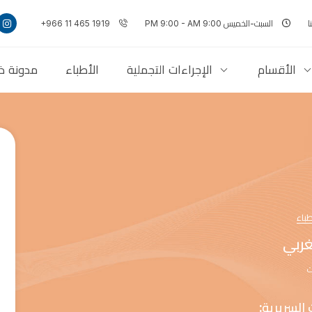
ا
السبت-الخميس 9:00 PM 9:00 - AM
+966 11 465 1919
الأقسام
الإجراءات التجملية
الأطباء
مدونة ذ
طباء
غربي
ت
السريرية: